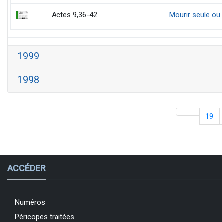
Actes 9,36-42
Mourir seule ou
1999
1998
19
ACCÉDER
Numéros
Péricopes traitées