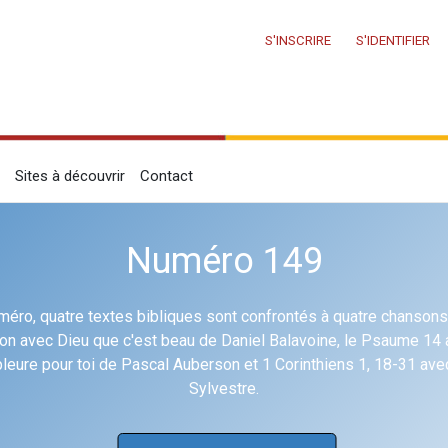
S'INSCRIRE
S'IDENTIFIER
Sites à découvrir
Contact
Numéro 149
éro, quatre textes bibliques sont confrontés à quatre chansons
ion avec Dieu que c'est beau de Daniel Balavoine, le Psaume 14
pleure pour toi de Pascal Auberson et 1 Corinthiens 1, 18-31 a
Sylvestre.