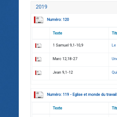
2019
Numéro: 120
Texte
Tit
1 Samuel 9,1-10,9
Le
Marc 12,18-27
Une
Jean 9,1-12
Qui
Numéro: 119 - Eglise et monde du travail
Texte
Tit