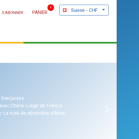
0
Suisse - CHF
PANIER
S'ABONNER
 françaises.
 avec Chêne-Liège de Francis
vec La rose de décembre d'Anne