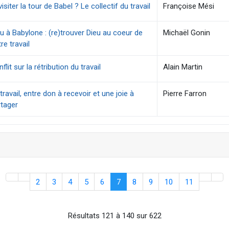
isiter la tour de Babel ? Le collectif du travail
Françoise Mési
u à Babylone : (re)trouver Dieu au coeur de
Michaël Gonin
re travail
flit sur la rétribution du travail
Alain Martin
travail, entre don à recevoir et une joie à
Pierre Farron
rtager
2
3
4
5
6
7
8
9
10
11
Résultats 121 à 140 sur 622