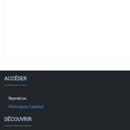
ACCÉDER
Numéros
Péricopes traitées
DÉCOUVRIR