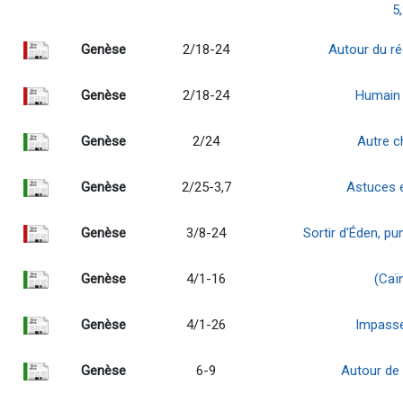
5
Genèse
2/18-24
Autour du réc
Genèse
2/18-24
Humain 
Genèse
2/24
Autre c
Genèse
2/25-3,7
Astuces 
Genèse
3/8-24
Sortir d'Éden, pu
Genèse
4/1-16
(Caïn
Genèse
4/1-26
Impasse
Genèse
6-9
Autour de 