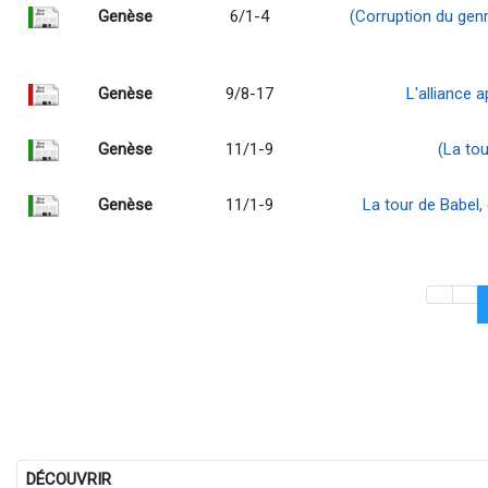
Genèse
6/1-4
(Corruption du gen
Genèse
9/8-17
L'alliance 
Genèse
11/1-9
(La tou
Genèse
11/1-9
La tour de Babel, 
DÉCOUVRIR